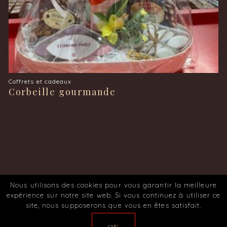
Coffrets et cadeaux
Corbeille gourmande
Nous utilisons des cookies pour vous garantir la meilleure
© 2026 Chocolaterie des Halles.
expérience sur notre site web. Si vous continuez à utiliser ce
Conception et réalisation
Agence Web Intecmedia
site, nous supposerons que vous en êtes satisfait.
MENTIONS LÉGALES
POLITIQUE DE CONFIDENTIALITÉ