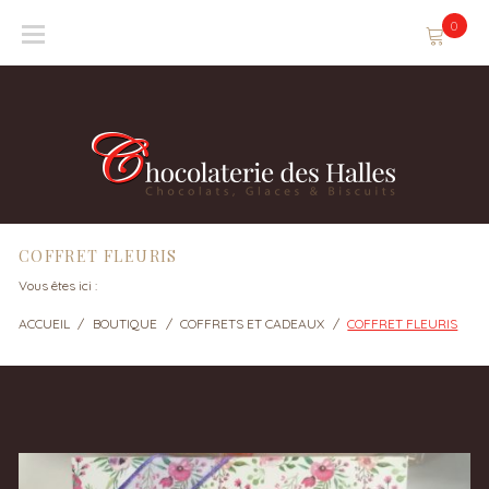
Skip
0
to
content
COFFRET FLEURIS
Vous êtes ici :
ACCUEIL
/
BOUTIQUE
/
COFFRETS ET CADEAUX
/
COFFRET FLEURIS