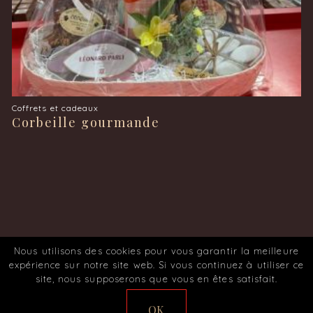
Coffrets et cadeaux
Corbeille gourmande
Nous utilisons des cookies pour vous garantir la meilleure
© 2026 Chocolaterie des Halles.
expérience sur notre site web. Si vous continuez à utiliser ce
Conception et réalisation
Agence Web Intecmedia
site, nous supposerons que vous en êtes satisfait.
MENTIONS LÉGALES
POLITIQUE DE CONFIDENTIALITÉ
OK