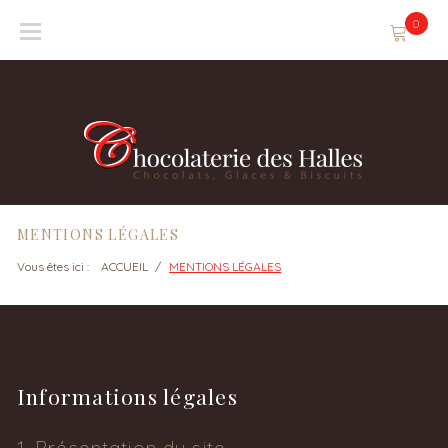
Skip
0
to
content
MENTIONS LÉGALES
Vous êtes ici :
ACCUEIL
/
MENTIONS LÉGALES
Mentions
Informations légales
légales