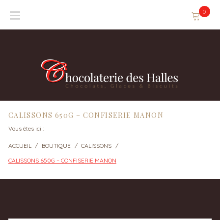
Skip
0
to
content
CALISSONS 650G – CONFISERIE MANON
Vous êtes ici :
ACCUEIL
/
BOUTIQUE
/
CALISSONS
/
CALISSONS 650G – CONFISERIE MANON